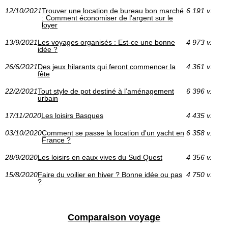
12/10/2021
Trouver une location de bureau bon marché
6 191 v.
: Comment économiser de l'argent sur le
loyer
13/9/2021
Les voyages organisés : Est-ce une bonne
4 973 v.
idée ?
26/6/2021
Des jeux hilarants qui feront commencer la
4 361 v.
fête
22/2/2021
Tout style de pot destiné à l’aménagement
6 396 v.
urbain
17/11/2020
Les loisirs Basques
4 435 v.
03/10/2020
Comment se passe la location d'un yacht en
6 358 v.
France ?
28/9/2020
Les loisirs en eaux vives du Sud Quest
4 356 v.
15/8/2020
Faire du voilier en hiver ? Bonne idée ou pas
4 750 v.
?
Comparaison voyage