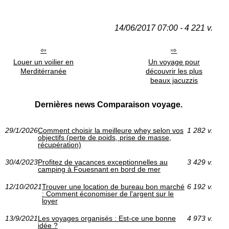
14/06/2017 07:00 - 4 221 v.
Louer un voilier en
Un voyage pour
Merditérranée
découvrir les plus
beaux jacuzzis
Dernières news Comparaison voyage.
29/1/2026
Comment choisir la meilleure whey selon vos
1 282 v.
objectifs (perte de poids, prise de masse,
récupération)
30/4/2023
Profitez de vacances exceptionnelles au
3 429 v.
camping à Fouesnant en bord de mer
12/10/2021
Trouver une location de bureau bon marché
6 192 v.
: Comment économiser de l'argent sur le
loyer
13/9/2021
Les voyages organisés : Est-ce une bonne
4 973 v.
idée ?