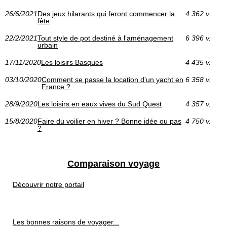
26/6/2021
Des jeux hilarants qui feront commencer la
4 362 v.
fête
22/2/2021
Tout style de pot destiné à l’aménagement
6 396 v.
urbain
17/11/2020
Les loisirs Basques
4 435 v.
03/10/2020
Comment se passe la location d'un yacht en
6 358 v.
France ?
28/9/2020
Les loisirs en eaux vives du Sud Quest
4 357 v.
15/8/2020
Faire du voilier en hiver ? Bonne idée ou pas
4 750 v.
?
Comparaison voyage
Découvrir notre portail
Les bonnes raisons de voyager...