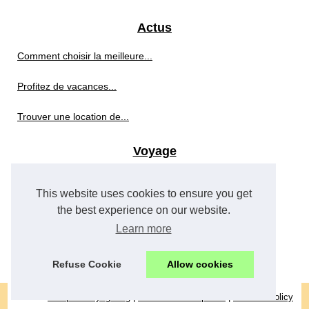
Actus
Comment choisir la meilleure...
Profitez de vacances...
Trouver une location de...
Voyage
Les meilleures destinations...
This website uses cookies to ensure you get
Découvrez le gr34 : un...
the best experience on our website.
Learn more
Comment choisir une agence de...
Refuse Cookie
Allow cookies
© 2026
Compare-voyage.org
|
Découvrir notre portail
|
Cookies Policy