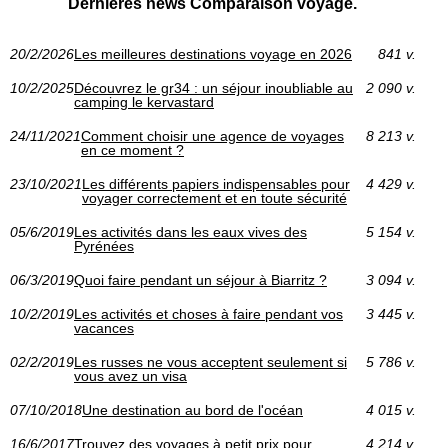
Dernières news Comparaison voyage.
20/2/2026
Les meilleures destinations voyage en 2026
841 v.
10/2/2025
Découvrez le gr34 : un séjour inoubliable au
2 090 v.
camping le kervastard
24/11/2021
Comment choisir une agence de voyages
8 213 v.
en ce moment ?
23/10/2021
Les différents papiers indispensables pour
4 429 v.
voyager correctement et en toute sécurité
05/6/2019
Les activités dans les eaux vives des
5 154 v.
Pyrénées
06/3/2019
Quoi faire pendant un séjour à Biarritz ?
3 094 v.
10/2/2019
Les activités et choses à faire pendant vos
3 445 v.
vacances
02/2/2019
Les russes ne vous acceptent seulement si
5 786 v.
vous avez un visa
07/10/2018
Une destination au bord de l'océan
4 015 v.
16/6/2017
Trouvez des voyages à petit prix pour
4 214 v.