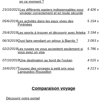
en ce moment ?
23/10/2021
Les différents papiers indispensables pour
4 426 v.
voyager correctement et en toute sécurité
05/6/2019
Les activités dans les eaux vives des
5 154 v.
Pyrénées
25/4/2019
Les sports à trouver et découvrir avec Arteka
3 194 v.
06/3/2019
Quoi faire pendant un séjour à Biarritz ?
3 093 v.
02/2/2019
Les russes ne vous acceptent seulement si
5 786 v.
vous avez un visa
07/10/2018
Une destination au bord de l'océan
4 015 v.
16/6/2017
Trouvez des voyages à petit prix pour
4 213 v.
Languedoc-Roussillon
Comparaison voyage
Découvrir notre portail